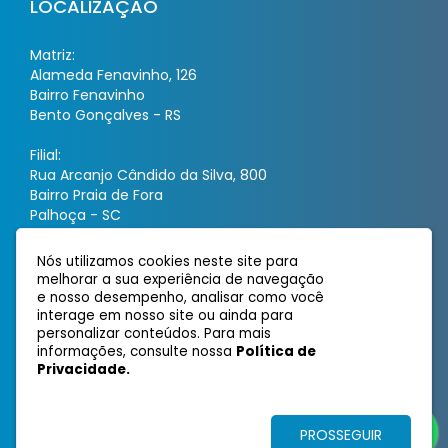
LOCALIZAÇÃO
Matriz:
Alameda Fenavinho, 126
Bairro Fenavinho
Bento Gonçalves - RS
Filial:
Rua Arcanjo Cândido da Silva, 800
Bairro Praia de Fora
Palhoça - SC
Nós utilizamos cookies neste site para
ATENDIMENTO
melhorar a sua experiência de navegação
e nosso desempenho, analisar como você
interage em nosso site ou ainda para
reypel@reypelembalagem.com.br
personalizar conteúdos. Para mais
(54) 3454-2426
informações, consulte nossa
Política de
(54) 9 9958-5633
Privacidade.
PROSSEGUIR